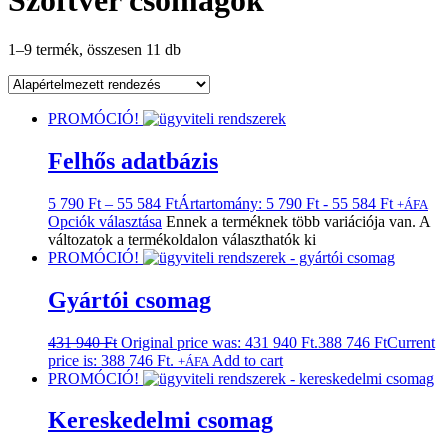
Szoftver csomagok
1–9 termék, összesen 11 db
PROMÓCIÓ!
Felhős adatbázis
5 790
Ft
–
55 584
Ft
Ártartomány: 5 790 Ft - 55 584 Ft
+ÁFA
Opciók választása
Ennek a terméknek több variációja van. A
változatok a termékoldalon választhatók ki
PROMÓCIÓ!
Gyártói csomag
431 940
Ft
Original price was: 431 940 Ft.
388 746
Ft
Current
price is: 388 746 Ft.
Add to cart
+ÁFA
PROMÓCIÓ!
Kereskedelmi csomag