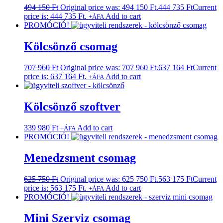
494 150
Ft
Original price was: 494 150 Ft.
444 735
Ft
Current
price is: 444 735 Ft.
Add to cart
+ÁFA
PROMÓCIÓ!
Kölcsönző csomag
707 960
Ft
Original price was: 707 960 Ft.
637 164
Ft
Current
price is: 637 164 Ft.
Add to cart
+ÁFA
Kölcsönző szoftver
339 980
Ft
Add to cart
+ÁFA
PROMÓCIÓ!
Menedzsment csomag
625 750
Ft
Original price was: 625 750 Ft.
563 175
Ft
Current
price is: 563 175 Ft.
Add to cart
+ÁFA
PROMÓCIÓ!
Mini Szerviz csomag