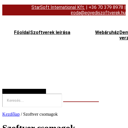
StarSoft International Kft.
| +36 70 379 8978
|
iroda@egyediszoftverek.hu
Főoldal
Szoftverek leírása
Webáruház
De
ver
Hamburger Toggle Menu
Kezdőlap
/ Szoftver csomagok