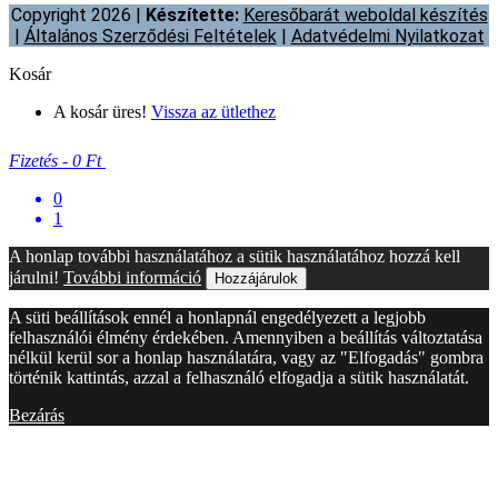
Copyright 2026 |
Készítette:
Keresőbarát weboldal készítés
|
Általános Szerződési Feltételek
|
Adatvédelmi Nyilatkozat
Kosár
A kosár üres!
Vissza az ütlethez
Fizetés
-
0 Ft
0
1
A honlap további használatához a sütik használatához hozzá kell
járulni!
További információ
Hozzájárulok
A süti beállítások ennél a honlapnál engedélyezett a legjobb
felhasználói élmény érdekében. Amennyiben a beállítás változtatása
nélkül kerül sor a honlap használatára, vagy az "Elfogadás" gombra
történik kattintás, azzal a felhasználó elfogadja a sütik használatát.
Bezárás