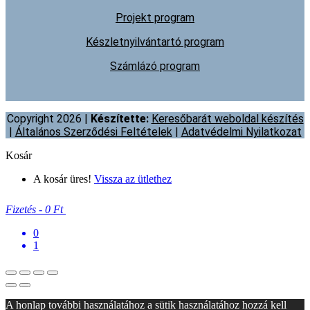
Projekt program
Készletnyilvántartó program
Számlázó program
Copyright 2026 |
Készítette:
Keresőbarát weboldal készítés
|
Általános Szerződési Feltételek
|
Adatvédelmi Nyilatkozat
Kosár
A kosár üres!
Vissza az ütlethez
Fizetés
-
0 Ft
0
1
A honlap további használatához a sütik használatához hozzá kell