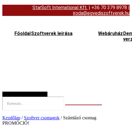
StarSoft International Kft.
| +36 70 379 8978
|
iroda@egyediszoftverek.hu
Főoldal
Szoftverek leírása
Webáruház
De
ver
Hamburger Toggle Menu
Kezdőlap
/
Szoftver csomagok
/ Számlázó csomag
PROMÓCIÓ!