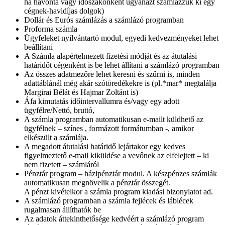
ha havonta vagy időszakonként ugyanazt számlázzuk ki egy
cégnek-havidíjas dolgok)
Dollár és Eurós számlázás a számlázó programban
Proforma számla
Ügyfeleket nyilvántartó modul, egyedi kedvezményeket lehet
beállítani
A Számla alapértelmezett fizetési módját és az átutalási
határidőt cégenként is be lehet állítani a számlázó programban
Az összes adatmezőre lehet keresni és szűrni is, minden
adattáblánál még akár szótöredékekre is (pl.*mar* megtalálja
Margirai Bélát és Hajmar Zoltánt is)
Áfa kimutatás időintervallumra és/vagy egy adott
ügyfélre/Nettó, bruttó,
A számla programban automatikusan e-mailt küldhető az
ügyfélnek – színes , formázott formátumban -, amikor
elkészült a számlája.
A megadott átutalási határidő lejártakor egy kedves
figyelmeztető e-mail kiküldése a vevőnek az elfelejtett – ki
nem fizetett – számláról
Pénztár program – házipénztár modul. A készpénzes számlák
automatikusan megnövelik a pénztár összegét.
A pénzt kivételkor a számla program kiadási bizonylatot ad.
A számlázó programban a számla fejlécek és láblécek
rugalmasan állíthatók be
Az adatok áttekinthetősége kedvéért a számlázó program