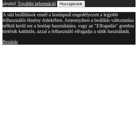
járulni!
További információ
Hozzájárulok
A süti beállítások ennél a honlapnál engedélyezett a legjobb
felhasználói élmény érdekében. Amennyiben a beállítás változtatása
nélkül kerül sor a honlap használatára, vagy az "Elfogadás" gombra
történik kattintás, azzal a felhasználó elfogadja a sütik használatát.
Bezárás