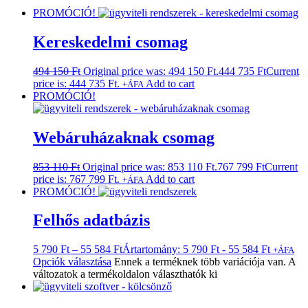
PROMÓCIÓ!
Kereskedelmi csomag
494 150
Ft
Original price was: 494 150 Ft.
444 735
Ft
Current
price is: 444 735 Ft.
Add to cart
+ÁFA
PROMÓCIÓ!
Webáruházaknak csomag
853 110
Ft
Original price was: 853 110 Ft.
767 799
Ft
Current
price is: 767 799 Ft.
Add to cart
+ÁFA
PROMÓCIÓ!
Felhős adatbázis
5 790
Ft
–
55 584
Ft
Ártartomány: 5 790 Ft - 55 584 Ft
+ÁFA
Opciók választása
Ennek a terméknek több variációja van. A
változatok a termékoldalon választhatók ki