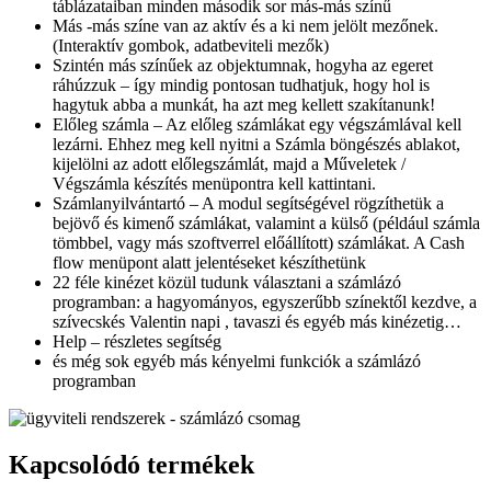
táblázataiban minden második sor más-más színű
Más -más színe van az aktív és a ki nem jelölt mezőnek.
(Interaktív gombok, adatbeviteli mezők)
Szintén más színűek az objektumnak, hogyha az egeret
ráhúzzuk – így mindig pontosan tudhatjuk, hogy hol is
hagytuk abba a munkát, ha azt meg kellett szakítanunk!
Előleg számla – Az előleg számlákat egy végszámlával kell
lezárni. Ehhez meg kell nyitni a Számla böngészés ablakot,
kijelölni az adott előlegszámlát, majd a Műveletek /
Végszámla készítés menüpontra kell kattintani.
Számlanyilvántartó – A modul segítségével rögzíthetük a
bejövő és kimenő számlákat, valamint a külső (például számla
tömbbel, vagy más szoftverrel előállított) számlákat. A Cash
flow menüpont alatt jelentéseket készíthetünk
22 féle kinézet közül tudunk választani a számlázó
programban: a hagyományos, egyszerűbb színektől kezdve, a
szívecskés Valentin napi , tavaszi és egyéb más kinézetig…
Help – részletes segítség
és még sok egyéb más kényelmi funkciók a számlázó
programban
Kapcsolódó termékek