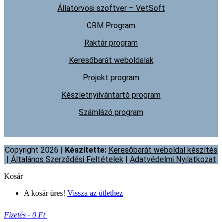
Állatorvosi szoftver – VetSoft
CRM Program
Raktár program
Keresőbarát weboldalak
Projekt program
Készletnyilvántartó program
Számlázó program
Copyright 2026 |
Készítette:
Keresőbarát weboldal készítés
|
Általános Szerződési Feltételek
|
Adatvédelmi Nyilatkozat
Kosár
A kosár üres!
Vissza az ütlethez
Fizetés
-
0 Ft