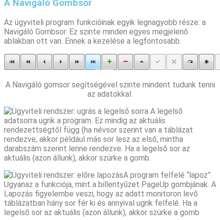
A Navigáló Gombsor
Az ügyviteli program funkcióinak egyik legnagyobb része: a
Navigáló Gombsor. Ez szinte minden egyes megjelenő
ablakban ott van. Ennek a kezelése a legfontosabb.
A Navigáló gomsor segítségével szinte mindent tudunk tenni
az adatokkal:
A legelső
adatsorra ugrik a program. Ez mindig az aktuális
rendezettségtől függ (ha névsor szerint van a táblázat
rendezve, akkor például más sor lesz az első, mintha
darabszám szerint lenne rendezve. Ha a legelső sor az
aktuális (azon állunk), akkor szürke a gomb.
A program felfelé “lapoz”.
Ugyanaz a funkciója, mint a billentyűzet PageUp gombjának. A
Lapozás figyelembe veszi, hogy az adatt monitoron levő
táblázatban hány sor fér ki és annyival ugrik felfelé. Ha a
legelső sor az aktuális (azon állunk), akkor szürke a gomb