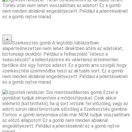
Törlés után nem lehet visszaállítani az adatot! Ez a gomb
nem minden ablaknál engedélyezett. Például a jelentéseknél
ez a gomb rejtve marad.
Szerkesztés gomb.A legtöbb táblázatban
alapértelmezetten nem lehet direktben átírni az adatokat,
biztonsági okokból. Például a felhasználó “ráteszi a
teáscsészét” a billentyűzetre és véletlenül értelmetlen
betűkre átír egy fontos adatot. Ez a gomb arra szolgál, hogy
szerkesztési üzemmódba teszi az aktuális sort. Ez a gomb
nem minden ablaknál engedélyezett. Például a jelentéseknél
ez a gomb rejtve marad.
Mentés gomb.Ezzel a
gombbal tudjuk elmenteni a módosításokat. Csak akkor
elérhető (kattintható), ha új sort vittünk fel előzőleg, vagy az
adott soron rákattintottunk előzőleg a Szerkesztés gombra.
Fontos: e gomb lenyomása után már NEM tudjuk visszaállítani
az előző állapotot! Ez a gomb nem minden ablaknál
engedélyezett. Például a jelentéseknél ez a gomb rejtve
marad.