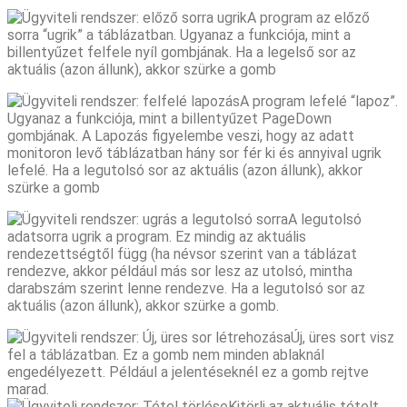
A program az előző
sorra “ugrik” a táblázatban. Ugyanaz a funkciója, mint a
billentyűzet felfele nyíl gombjának. Ha a legelső sor az
aktuális (azon állunk), akkor szürke a gomb
A program lefelé “lapoz”.
Ugyanaz a funkciója, mint a billentyűzet PageDown
gombjának. A Lapozás figyelembe veszi, hogy az adatt
monitoron levő táblázatban hány sor fér ki és annyival ugrik
lefelé. Ha a legutolsó sor az aktuális (azon állunk), akkor
szürke a gomb
A legutolsó
adatsorra ugrik a program. Ez mindig az aktuális
rendezettségtől függ (ha névsor szerint van a táblázat
rendezve, akkor például más sor lesz az utolsó, mintha
darabszám szerint lenne rendezve. Ha a legutolsó sor az
aktuális (azon állunk), akkor szürke a gomb.
Új, üres sort visz
fel a táblázatban. Ez a gomb nem minden ablaknál
engedélyezett. Például a jelentéseknél ez a gomb rejtve
marad.
Kitörli az aktuális tételt.