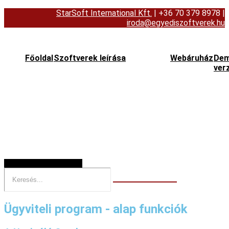
StarSoft International Kft.
| +36 70 379 8978
|
iroda@egyediszoftverek.hu
Főoldal
Szoftverek leírása
Webáruház
De
ver
Hamburger Toggle Menu
Ügyviteli program - alap funkciók