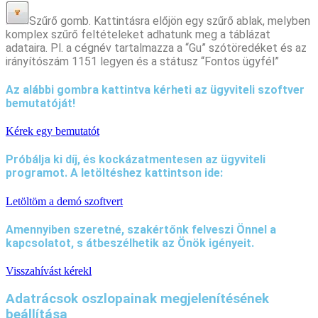
Szűrő gomb. Kattintásra előjön egy szűrő ablak, melyben
komplex szűrő feltételeket adhatunk meg a táblázat
adataira. Pl. a cégnév tartalmazza a “Gu” szótöredéket és az
irányítószám 1151 legyen és a státusz “Fontos ügyfél”
Az alábbi gombra kattintva kérheti az ügyviteli szoftver
bemutatóját!
Kérek egy bemutatót
Próbálja ki díj, és kockázatmentesen az ügyviteli
programot. A letöltéshez kattintson ide:
Letöltöm a demó szoftvert
Amennyiben szeretné, szakértőnk felveszi Önnel a
kapcsolatot, s átbeszélhetik az Önök igényeit.
Visszahívást kérekl
Adatrácsok oszlopainak megjelenítésének
beállítása