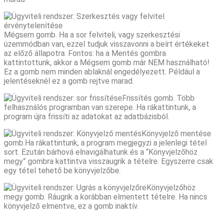
Mégsem gomb. Ha a sor felviteli, vagy szerkesztési
üzemmódban van, ezzel tudjuk visszavonni a beírt értékeket
az előző állapotra. Fontos: ha a Mentés gombra
kattintottunk, akkor a Mégsem gomb már NEM használható!
Ez a gomb nem minden ablaknál engedélyezett. Például a
jelentéseknél ez a gomb rejtve marad.
Frissítés gomb. Több
felhasználós programban van szerepe. Ha rákattintunk, a
program újra frissíti az adatokat az adatbázisból.
Könyvjelző mentése
gomb.Ha rákattintunk, a program megjegyzi a jelenlegi tétel
sort. Ezután bárhová elnavigálhatunk és a “Könyvjelzőhöz
megy” gombra kattintva visszaugrik a tételre. Egyszerre csak
egy tétel tehető be könyvjelzőbe.
Könyvjelzőhöz
megy gomb. Ráugrik a korábban elmentett tételre. Ha nincs
könyvjelző elmentve, ez a gomb inaktív.