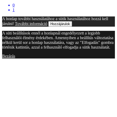
0
1
A honlap további használatához a sütik használatához hozzá kell
járulni!
További információ
Hozzájárulok
A süti beállítások ennél a honlapnál engedélyezett a legjobb
felhasználói élmény érdekében. Amennyiben a beállítás változtatása
nélkül kerül sor a honlap használatára, vagy az "Elfogadás" gombra
történik kattintás, azzal a felhasználó elfogadja a sütik használatát.
Bezárás