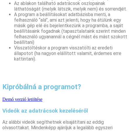
Az ablakon található adatrácsok oszlopainak
láthatóságát (melyik látszik, melyik nem) és sorrendjét.
A program a beállításokat adatbázisba menti, a
felhasználó “alá”, ami azt jelenti, hogy ha átülünk egy
másik gép elé és bejelentkezünk a programba, a saját
beállításaink fogadnak (tapasztalataink szerint minden
felhasználó ugyanannál a cégnél mást és mást szokott
beállítani)
Visszatöltéskor a program visszatölti az eredeti
állapotot (ha nagyon elállított valamit, érdemes erre
kattintani).
Kipróbálná a programot?
Demó verzió letöltése
Videók az adatrácsok kezeléséről
Az alábbi videók segíthetnek elsajátítani az eddig
olvasottakat. Mindenképp ajánljuk a legalább egyszeri