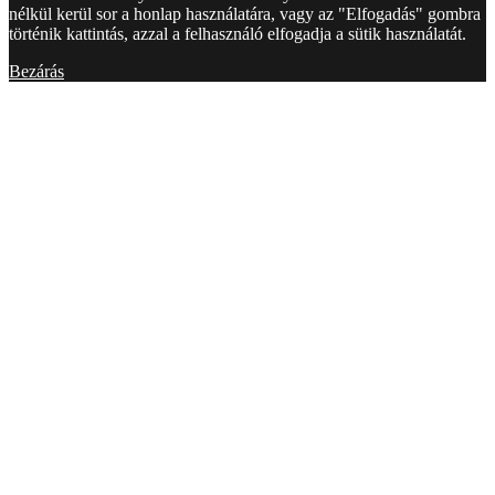
nélkül kerül sor a honlap használatára, vagy az "Elfogadás" gombra
történik kattintás, azzal a felhasználó elfogadja a sütik használatát.
Bezárás