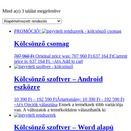
Mind a(z) 3 találat megjelenítve
PROMÓCIÓ!
Kölcsönző csomag
707 960
Ft
Original price was: 707 960 Ft.
637 164
Ft
Current
price is: 637 164 Ft.
Add to cart
+ÁFA
Kölcsönző szoftver – Android
eszközre
10 390
Ft
–
192 590
Ft
Ártartomány: 10 390 Ft - 192 590 Ft
Opciók választása
Ennek a terméknek több variációja
+ÁFA
van. A változatok a termékoldalon választhatók ki
Kölcsönző szoftver – Word alapú