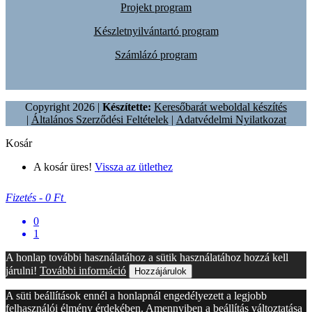
Projekt program
Készletnyilvántartó program
Számlázó program
Copyright 2026 |
Készítette:
Keresőbarát weboldal készítés
|
Általános Szerződési Feltételek
|
Adatvédelmi Nyilatkozat
Kosár
A kosár üres!
Vissza az ütlethez
Fizetés
-
0 Ft
0
1
A honlap további használatához a sütik használatához hozzá kell
járulni!
További információ
Hozzájárulok
A süti beállítások ennél a honlapnál engedélyezett a legjobb
felhasználói élmény érdekében. Amennyiben a beállítás változtatása