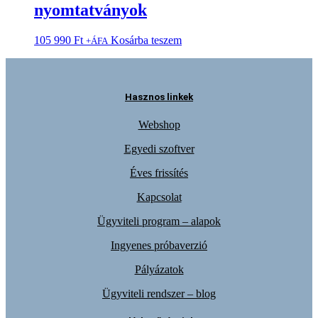
nyomtatványok
105 990
Ft
Kosárba teszem
+ÁFA
Hasznos linkek
Webshop
Egyedi szoftver
Éves frissítés
Kapcsolat
Ügyviteli program – alapok
Ingyenes próbaverzió
Pályázatok
Ügyviteli rendszer – blog