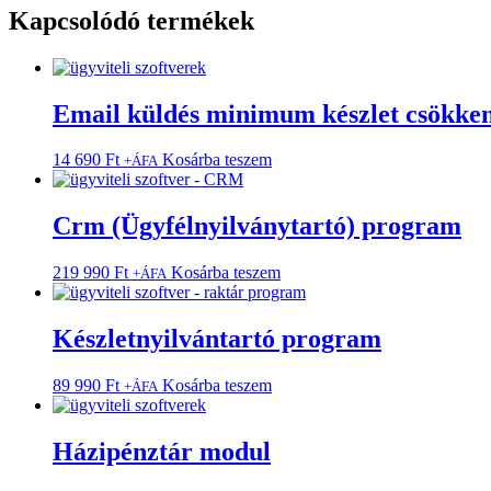
Kapcsolódó termékek
Email küldés minimum készlet csökken
14 690
Ft
Kosárba teszem
+ÁFA
Crm (Ügyfélnyilványtartó) program
219 990
Ft
Kosárba teszem
+ÁFA
Készletnyilvántartó program
89 990
Ft
Kosárba teszem
+ÁFA
Házipénztár modul