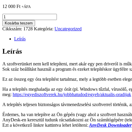
12 000
Ft
+ÁFA
Program
telepítés
Kosárba teszem
mennyiség
Cikkszám:
1728
Kategória:
Uncategorized
Leírás
Leírás
A szoftverünket nem kell telepíteni, mert akár egy pen driveról is működn
Sok száz beállítást használ a program és ezeket telepítéskor ügyfélre s
Ez az összeg egy óra telepítést tartalmaz, mely a legtöbb esetben elegen
Ha a telepítés meghaladja az egy órát (pl. Windows tűzfal, vírusölő, eg
meg:
https://egyediszoftverek.hu/jobbhatudod/egyeb/aktualis-oradijak
A telepítés teljesen biztonságos távmenedzselési szoftverrel történik, 
Érdemes, ha van telepítve az Ön gépén (vagy ahol a szoftvert haszn
AnyDesk-en keresztül tudunk rácsatlakozni az Ön számítógépére (telepí
Ezt a következő linkre kattintva lehet letölteni:
AnyDesk
Downloader