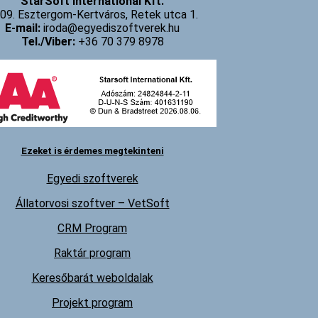
StarSoft International Kft.
09. Esztergom-Kertváros, Retek utca 1.
E-mail:
iroda@egyediszoftverek.hu
Tel./Viber:
+36 70 379 8978
Ezeket is érdemes megtekinteni
Egyedi szoftverek
Állatorvosi szoftver – VetSoft
CRM Program
Raktár program
Keresőbarát weboldalak
Projekt program