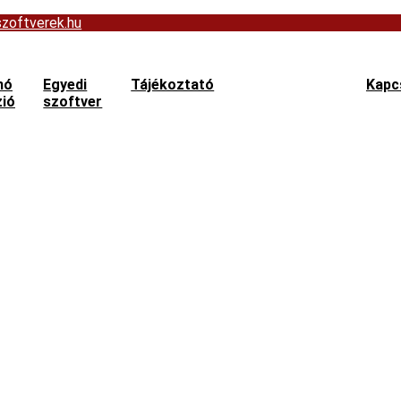
zoftverek.hu
mó
Egyedi
Tájékoztató
Kapc
zió
szoftver