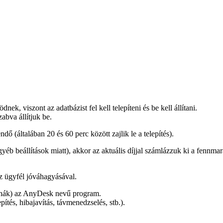
ek, viszont az adatbázist fel kell telepíteni és be kell állítani.
zabva állítjuk be.
dő (általában 20 és 60 perc között zajlik le a telepítés).
yéb beállítások miatt), akkor az aktuális díjjal számlázzuk ki a fennmara
az ügyfél jóváhagyásával.
álnák) az AnyDesk nevű program.
tés, hibajavítás, távmenedzselés, stb.).