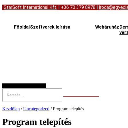
StarSoft International Kft.
| +36 70 379 8978
|
iroda@egyedis
Főoldal
Szoftverek leírása
Webáruház
De
ver
Hamburger Toggle Menu
Kezdőlap
/
Uncategorized
/ Program telepítés
Program telepítés