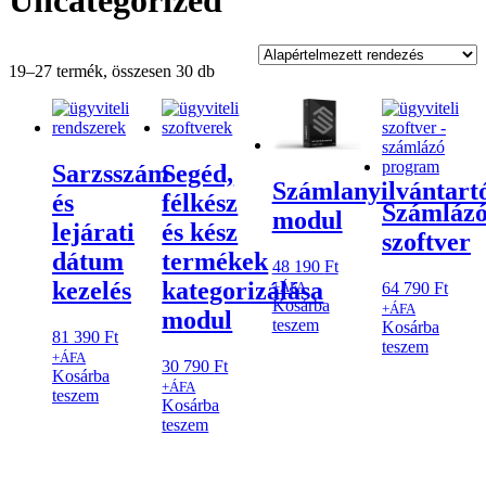
Uncategorized
19–27 termék, összesen 30 db
Sarzsszám
Segéd,
Számlanyilvántart
és
félkész
Számláz
modul
lejárati
és kész
szoftver
dátum
termékek
48 190
Ft
kezelés
kategorizálása
64 790
Ft
+ÁFA
Kosárba
+ÁFA
modul
teszem
Kosárba
81 390
Ft
teszem
+ÁFA
30 790
Ft
Kosárba
+ÁFA
teszem
Kosárba
teszem