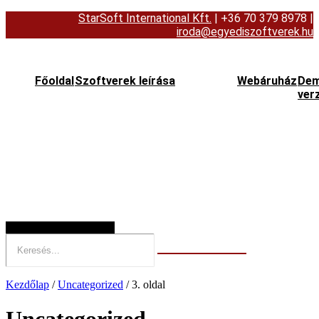
StarSoft International Kft.
| +36 70 379 8978
|
iroda@egyediszoftverek.hu
Főoldal
Szoftverek leírása
Webáruház
De
ver
Hamburger Toggle Menu
Kezdőlap
/
Uncategorized
/ 3. oldal