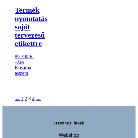
Termék
nyomtatás
saját
tervezésű
etikettre
89 390
Ft
+ÁFA
Kosárba
teszem
←
1
2
3
4
→
Hasznos linkek
Webshop