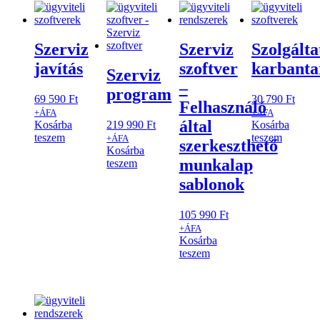
Szerviz
Szerviz
Szolgálta
javítás
szoftver
karbanta
Szerviz
–
program
69 590
Ft
30 790
Ft
Felhasználó
+ÁFA
+ÁFA
által
Kosárba
219 990
Ft
Kosárba
teszem
teszem
+ÁFA
szerkeszthető
Kosárba
munkalap
teszem
sablonok
105 990
Ft
+ÁFA
Kosárba
teszem