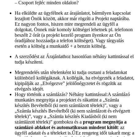
– Csoport fejléc minden oldalon?
Ha elküldte az ügyfélnek az árajánlatot, bármilyen kapcsolat
lezajlott Önök között, akkor már rögzíti a Projekt naptárába.
Ez nagyon fontos, hiszen mire megrendeli az ügyfél a
dolgokat, Önnek már komoly költségei lehetnek pl. telefonon
beszélt 2 órát (a projekt kezelő program ilyenkor az Ön
óradíjához hozzáadja a telefon költséget). Vagy tárgyalás
esetén a költség a munkaidő + a benzin költség.
A szerződést az Árajánlathoz hasonlóan néhány kattintással el
tudja készíteni.
Megrendelés után tételenként ki tudja osztani a feladatokat
különböző kollégáknak. A kollégák, ha elvégezték a feladatot,
kipipálják az „Elvégezve” jelölőnégyzetet és rögzítik az
elvégzés idejét.
Hogy történik a számlázás? Néhány kattintással:A számlázó
munkatárs megnyitja a projektet és rákattint a „Számla
készítés Bevételből (ki nem számlázott tételek)”, vagy a
„Számla készítés Bevételből (ki nem számlázott és elvégzett
tételek)”, vagy a „Számla készítés Kiadásból (ki nem
számlázott tételek)” gombokra és a
program megnyitja a
számlázó ablakot és automatikusan mindent kitölt
: az
ügyfél adatait és a tételeket is.ŰEz rengeteg időt takarít meg: a