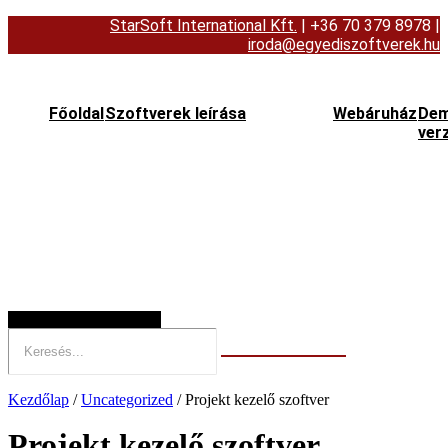
StarSoft International Kft.
| +36 70 379 8978
|
iroda@egyediszoftverek.hu
Főoldal
Szoftverek leírása
Webáruház
De
ver
Hamburger Toggle Menu
Kezdőlap
/
Uncategorized
/ Projekt kezelő szoftver
Projekt kezelő szoftver