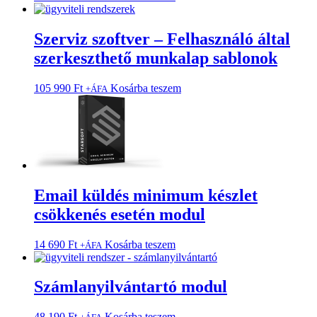
Szerviz szoftver – Felhasználó által
szerkeszthető munkalap sablonok
105 990
Ft
Kosárba teszem
+ÁFA
Email küldés minimum készlet
csökkenés esetén modul
14 690
Ft
Kosárba teszem
+ÁFA
Számlanyilvántartó modul
48 190
Ft
Kosárba teszem