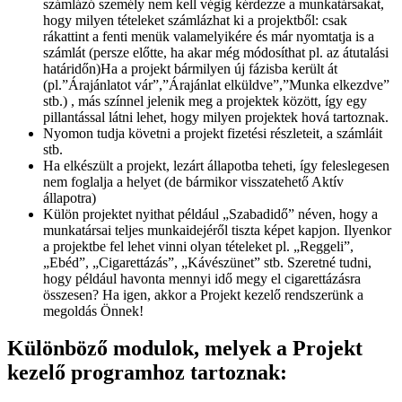
számlázó személy nem kell végig kérdezze a munkatársakat,
hogy milyen tételeket számlázhat ki a projektből: csak
rákattint a fenti menük valamelyikére és már nyomtatja is a
számlát (persze előtte, ha akar még módosíthat pl. az átutalási
határidőn)Ha a projekt bármilyen új fázisba került át
(pl.”Árajánlatot vár”,”Árajánlat elküldve”,”Munka elkezdve”
stb.) , más színnel jelenik meg a projektek között, így egy
pillantással látni lehet, hogy milyen projektek hová tartoznak.
Nyomon tudja követni a projekt fizetési részleteit, a számláit
stb.
Ha elkészült a projekt, lezárt állapotba teheti, így feleslegesen
nem foglalja a helyet (de bármikor visszatehető Aktív
állapotra)
Külön projektet nyithat például „Szabadidő” néven, hogy a
munkatársai teljes munkaidejéről tiszta képet kapjon. Ilyenkor
a projektbe fel lehet vinni olyan tételeket pl. „Reggeli”,
„Ebéd”, „Cigarettázás”, „Kávészünet” stb. Szeretné tudni,
hogy például havonta mennyi idő megy el cigarettázásra
összesen? Ha igen, akkor a Projekt kezelő rendszerünk a
megoldás Önnek!
Különböző modulok, melyek a Projekt
kezelő programhoz tartoznak: