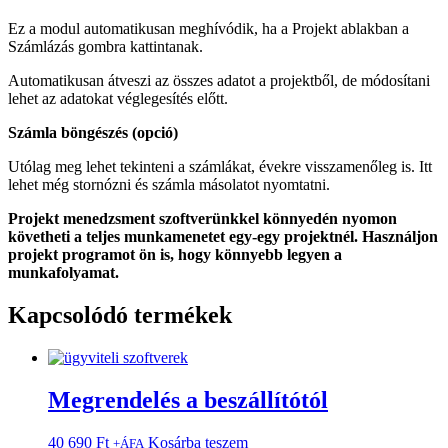
Ez a modul automatikusan meghívódik, ha a Projekt ablakban a
Számlázás gombra kattintanak.
Automatikusan átveszi az összes adatot a projektből, de módosítani
lehet az adatokat véglegesítés előtt.
Számla böngészés (opció)
Utólag meg lehet tekinteni a számlákat, évekre visszamenőleg is. Itt
lehet még stornózni és számla másolatot nyomtatni.
Projekt menedzsment szoftverünkkel könnyedén nyomon
követheti a teljes munkamenetet egy-egy projektnél. Használjon
projekt programot ön is, hogy könnyebb legyen a
munkafolyamat.
Kapcsolódó termékek
Megrendelés a beszállítótól
40 690
Ft
Kosárba teszem
+ÁFA