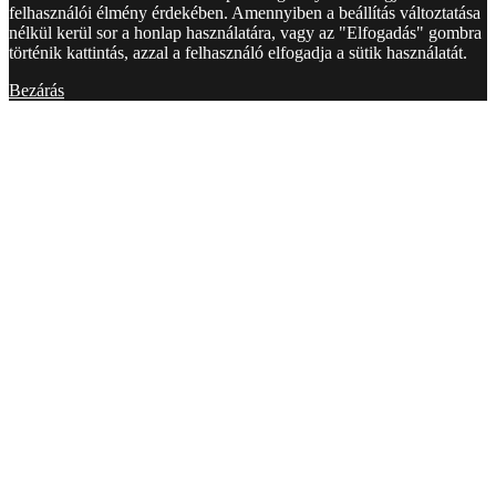
felhasználói élmény érdekében. Amennyiben a beállítás változtatása
nélkül kerül sor a honlap használatára, vagy az "Elfogadás" gombra
történik kattintás, azzal a felhasználó elfogadja a sütik használatát.
Bezárás