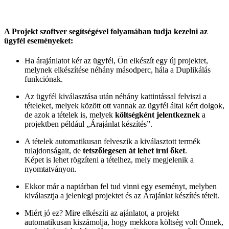
A Projekt szoftver segítségével folyamában tudja kezelni az
ügyfél eseményeket:
Ha árajánlatot kér az ügyfél, Ön elkészít egy új projektet,
melynek elkészítése néhány másodperc, hála a Duplikálás
funkciónak.
Az ügyfél kiválasztása után néhány kattintással felviszi a
tételeket, melyek között ott vannak az ügyfél által kért dolgok,
de azok a tételek is, melyek
költségként jelentkeznek
a
projektben például „Árajánlat készítés”.
A tételek automatikusan felveszik a kiválasztott termék
tulajdonságait, de
tetszőlegesen át lehet írni őket
.
Képet is lehet rögzíteni a tételhez, mely megjelenik a
nyomtatványon.
Ekkor már a naptárban fel tud vinni egy eseményt, melyben
kiválasztja a jelenlegi projektet és az Árajánlat készítés tételt.
Miért jó ez? Mire elkészíti az ajánlatot, a projekt
automatikusan kiszámolja, hogy mekkora költség volt Önnek,