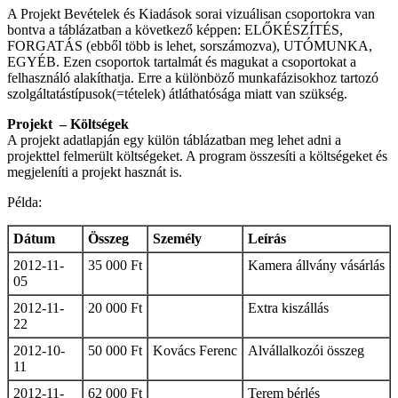
A Projekt Bevételek és Kiadások sorai vizuálisan csoportokra van
bontva a táblázatban a következő képpen: ELŐKÉSZÍTÉS,
FORGATÁS (ebből több is lehet, sorszámozva), UTÓMUNKA,
EGYÉB. Ezen csoportok tartalmát és magukat a csoportokat a
felhasználó alakíthatja. Erre a különböző munkafázisokhoz tartozó
szolgáltatástípusok(=tételek) átláthatósága miatt van szükség.
Projekt – Költségek
A projekt adatlapján egy külön táblázatban meg lehet adni a
projekttel felmerült költségeket. A program összesíti a költségeket és
megjeleníti a projekt hasznát is.
Példa:
Dátum
Összeg
Személy
Leírás
2012-11-
35 000 Ft
Kamera állvány vásárlás
05
2012-11-
20 000 Ft
Extra kiszállás
22
2012-10-
50 000 Ft
Kovács Ferenc
Alvállalkozói összeg
11
2012-11-
62 000 Ft
Terem bérlés