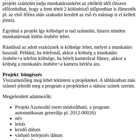
projekt számolni tudja munkatársanként az eltöltött időt (hiszen
előfordulhat, hogy a fenti tételt 2 különböző időpontban is filmezték
pl. az első félóra után szakadni kezdett az eső és másnap is el kellett
jönni).
Egyúttal a projekt így költséget is tud számolni, hiszen minden
munkatársnak külön órabére lehet.
Ráadásul az adott eszköznek is költsége lehet, melyet a munkatárs
használ. Például, ha telefonál, akkor a költség a munkatárs
órabére+a telefon költsége, ha bérelt kamerával filmez, akkor a
költség a munkatárs órabére+a kamera bérlési ára.
Projekt böngészés
Visszamenőleg meg lehet tekinteni a projekteket. A táblázatban más
színnel jeleníti meg a program a projekteket a státusz színek szerint.
Megjelenített adatmezők:
Projekt Azonosító (nem módosítható, a program
automatikusan generálja pl. 2012-00026)
név
leírás
kezdő dátum
várható befejezés dátum