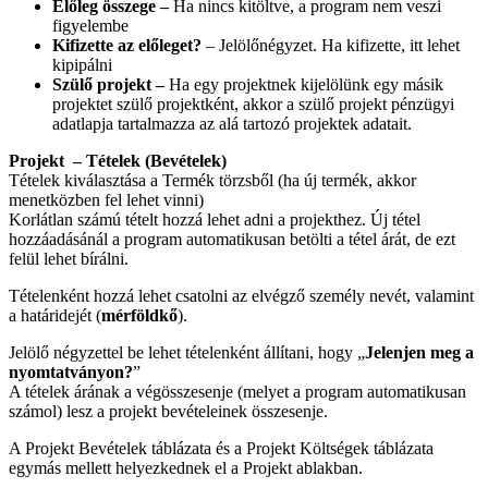
Előleg összege –
Ha nincs kitöltve, a program nem veszi
figyelembe
Kifizette az előleget?
– Jelölőnégyzet. Ha kifizette, itt lehet
kipipálni
Szülő projekt –
Ha egy projektnek kijelölünk egy másik
projektet szülő projektként, akkor a szülő projekt pénzügyi
adatlapja tartalmazza az alá tartozó projektek adatait.
Projekt – Tételek (Bevételek)
Tételek kiválasztása a Termék törzsből (ha új termék, akkor
menetközben fel lehet vinni)
Korlátlan számú tételt hozzá lehet adni a projekthez. Új tétel
hozzáadásánál a program automatikusan betölti a tétel árát, de ezt
felül lehet bírálni.
Tételenként hozzá lehet csatolni az elvégző személy nevét, valamint
a határidejét (
mérföldkő
).
Jelölő négyzettel be lehet tételenként állítani, hogy „
Jelenjen meg a
nyomtatványon?
”
A tételek árának a végösszesenje (melyet a program automatikusan
számol) lesz a projekt bevételeinek összesenje.
A Projekt Bevételek táblázata és a Projekt Költségek táblázata
egymás mellett helyezkednek el a Projekt ablakban.