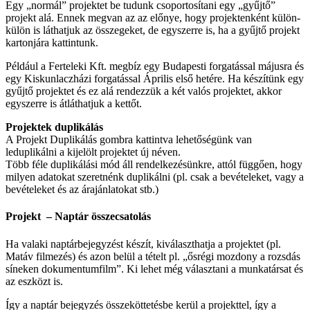
Egy „normál” projektet be tudunk csoportosítani egy „gyűjtő”
projekt alá. Ennek megvan az az előnye, hogy projektenként külön-
külön is láthatjuk az összegeket, de egyszerre is, ha a gyűjtő projekt
kartonjára kattintunk.
Például a Ferteleki Kft. megbíz egy Budapesti forgatással májusra és
egy Kiskunlaczházi forgatással Április első hetére. Ha készítünk egy
gyűjtő projektet és ez alá rendezzük a két valós projektet, akkor
egyszerre is átláthatjuk a kettőt.
Projektek duplikálás
A Projekt Duplikálás gombra kattintva lehetőségünk van
leduplikálni a kijelölt projektet új néven.
Több féle duplikálási mód áll rendelkezésünkre, attól függően, hogy
milyen adatokat szeretnénk duplikálni (pl. csak a bevételeket, vagy a
bevételeket és az árajánlatokat stb.)
Projekt – Naptár összecsatolás
Ha valaki naptárbejegyzést készít, kiválaszthatja a projektet (pl.
Matáv filmezés) és azon belül a tételt pl. „ősrégi mozdony a rozsdás
síneken dokumentumfilm”. Ki lehet még választani a munkatársat és
az eszközt is.
Így a naptár bejegyzés összeköttetésbe kerül a projekttel, így a