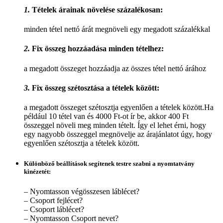
1.
Tételek árainak növelése százalékosan:
minden tétel nettó árát megnöveli egy megadott százalékkal
2.
Fix összeg hozzáadása minden tételhez:
a megadott összeget hozzáadja az összes tétel nettó árához
3.
Fix összeg szétosztása a tételek között:
a megadott összeget szétosztja egyenlően a tételek között.Ha
például 10 tétel van és 4000 Ft-ot ír be, akkor 400 Ft
összeggel növeli meg minden tételt. Így el lehet érni, hogy
egy nagyobb összeggel megnövelje az árajánlatot úgy, hogy
egyenlően szétosztja a tételek között.
Különböző beállítások segítenek testre szabni a nyomtatvány
kinézetét:
– Nyomtasson végösszesen láblécet?
– Csoport fejlécet?
– Csoport láblécet?
– Nyomtasson Csoport nevet?