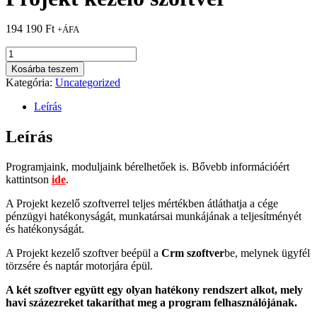
194 190
Ft
+ÁFA
Projekt
kezelő
Kosárba teszem
szoftver
Kategória:
Uncategorized
mennyiség
Leírás
Leírás
Programjaink, moduljaink bérelhetőek is. Bővebb információért
kattintson
ide
.
A Projekt kezelő szoftverrel teljes mértékben átláthatja a cége
pénzügyi hatékonyságát, munkatársai munkájának a teljesítményét
és hatékonyságát.
A Projekt kezelő szoftver beépül a
Crm szoftver
be, melynek ügyfél
törzsére és naptár motorjára épül.
A két szoftver együtt egy olyan hatékony rendszert alkot, mely
havi százezreket takaríthat meg a program felhasználójának.