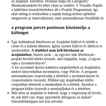
az árajánlat készítése. Honnan tudja ezt a program?
Munkatársanként fel lehet vinni az órabért. A Vizuális Naptár
a háttérben összeköttetésben áll a Projekt Programmal, így
akár utólag is módosíthat a naptár bejegyzésben (például
megnöveli az intervallumot), mert automatikusan frissítődik és
a program percre pontosan kiszámolja a
költséget
.
Egy kattintással létrehozza az Árajánlat fejlécet és kitölti a
címet és a lejárati dátumot. Igény szerint fejlécet és láblécet is
szerkeszthet.
A tételeket nem kell létrehozni az
árajánlathoz
, hiszen azok – az egyszer már létrehozott –
projekt bevétel tételei lesznek, ahol kipipálta, hogy „Legyen
rajta a nyomtatványon”.
A kis nyomtató ikonra kattintva megtekintheti az árajánlatot,
melyet kinyomtathat nyomtatóra, vagy Pdf-be. A program
automatikusan csoportosítja a tételeket a nyomtatványon és
csoportonként összesíti. Például egy árajánlatban külön
csoportban lehetnek a munkadíjak és a tételek. Ilyenkor a
program külön összesíti a munkadíjakat és a tételeket.
Már kész az árajánlat és kiderül, hogy a végösszeg túl kevés,
de sok tétel van, hogy egyenként átírogassa az árakat?
Háromféleképpen tud árat növelni: