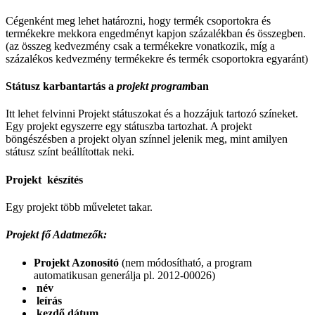
Cégenként meg lehet határozni, hogy termék csoportokra és
termékekre mekkora engedményt kapjon százalékban és összegben.
(az összeg kedvezmény csak a termékekre vonatkozik, míg a
százalékos kedvezmény termékekre és termék csoportokra egyaránt)
Státusz karbantartás a
projekt program
ban
Itt lehet felvinni Projekt státuszokat és a hozzájuk tartozó színeket.
Egy projekt egyszerre egy státuszba tartozhat. A projekt
böngészésben a projekt olyan színnel jelenik meg, mint amilyen
státusz színt beállítottak neki.
Projekt készítés
Egy projekt több műveletet takar.
Projekt fő Adatmezők:
Projekt Azonosító
(nem módosítható, a program
automatikusan generálja pl. 2012-00026)
név
leírás
kezdő dátum