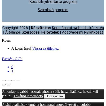
Készletnyilvántartó program
Számlázó program
Copyright 2026 |
Készítette:
Keresőbarát weboldal készítés
|
Általános Szerződési Feltételek
|
Adatvédelmi Nyilatkozat
Kosár
A kosár üres!
Vissza az ütlethez
Fizetés
-
0 Ft
0
1
A honlap további használatához a sütik használatához hozzá kell
járulni!
További információ
Hozzájárulok
A süti beállítások ennél a honlapnál engedélyezett a legjobb