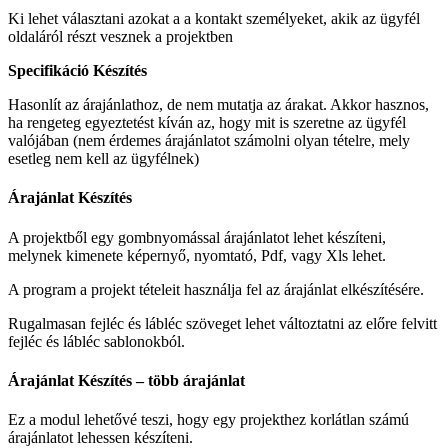
Ki lehet választani azokat a a kontakt személyeket, akik az ügyfél
oldaláról részt vesznek a projektben
Specifikáció Készítés
Hasonlít az árajánlathoz, de nem mutatja az árakat. Akkor hasznos,
ha rengeteg egyeztetést kíván az, hogy mit is szeretne az ügyfél
valójában (nem érdemes árajánlatot számolni olyan tételre, mely
esetleg nem kell az ügyfélnek)
Árajánlat Készítés
A projektből egy gombnyomással árajánlatot lehet készíteni,
melynek kimenete képernyő, nyomtató, Pdf, vagy Xls lehet.
A program a projekt tételeit használja fel az árajánlat elkészítésére.
Rugalmasan fejléc és lábléc szöveget lehet változtatni az előre felvitt
fejléc és lábléc sablonokból.
Árajánlat Készítés – több árajánlat
Ez a modul lehetővé teszi, hogy egy projekthez korlátlan számú
árajánlatot lehessen készíteni.