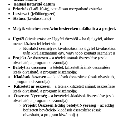
leadási határidő dátum
Prioritás
(1-től 10-ig), vizuálisan mozgatható csúszka
Lezárva?
(jelölőnégyzet)
Státusz
(kiválasztható)
Melyik winchesteren/winchestereken található a a project.
Ügyfél
(kiválasztása az Ügyfél törzsből – ha új ügyfél, akkor
menet közben fel lehet vinni)
Kontakt személy
ek kiválasztása: az ügyfél kiválasztása
után kiválaszthatunk egy, vagy több kontakt személyt is
Projekt Ár összesen
– a tételek árának összesítése (csak
olvasható, a program kiszámolja)
Befolyt ár összesen
– a tételek kifizetett árának összesítése
(csak olvasható, a program kiszámolja)
Kiadások összesen
– a kiadások összesítése (csak olvasható,
a program kiszámolja)
Kifizetett ár összesen
– a tételek kifizetett árának összesítése
(csak olvasható, a program kiszámolja)
Összesen Nyereség
– a bevételek-kiadások összesítése (csak
olvasható, a program kiszámolja)
Projekt Összesen Eddig befolyt Nyereség
– az eddig
befizetett bevételek- kiadások összesítése (csak
olvasható, a program kiszámolja)