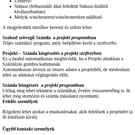
Lezárva?
Státusz (felhasználó által feltöltött Státusz-listából
kiválaszthatóan)
Melyik winchesteren/winchestereken található
A megjelenített mezőkre keresni és szűrni lehet.
Szabad szövegű Számla a
projekt program
ban
Teljes számlázó program, mely beépítésre kerül a szoftverbe.
Projekt – Számla kiegészítés
a
projekt szoftver
ben
Ez a modul automatikusan meghívódik, ha a Projekt ablakban a
Számlázás gombra kattintanak.
Automatikusan átveszi az összes adatot a projektből, de módosítani
lehet az adatokat véglegesítés előtt.
Számla böngészés a
projekt program
ban
Utólag meg lehet tekinteni a számlákat, évekre visszamenőleg is. Itt
lehet még stornózni és számla másolatot nyomtatni.
Felelős személyek
Rögzíteni lehet azokat a munkatársakat, akik felelősek a projektért (a
fő felelősön kívül)
Ügyfél kontakt személyek