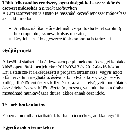
Több felhasználós rendszer, jogosultságokkal – szerepkör és
csoport módosítás
a
projekt szoftver
ben
A Crm szoftverben található felhasználó kezelő rendszer módosítása
az alábbi módon
A felhasználókat előre definiált csoportokba lehet sorolni (pl.
belső operatőr, színész, külsős operatőr)
Egy felhasználó egyszerre több csoportba is tartozhat
Gyűjtő projekt
A későbbi statisztikáknál lesz szerepe pl. mekkora összeget kaptak a
külső operatőrök
projekt
ekre 2012-02-13 és 2012-04-16 között.
Ezt a statisztikát (lekérdezést) a program tartalmazza, vagyis adott
időintervallum meghatározásával adott alvállalkozó, vagy belsős
kolléga felé történt összes kifizetések, az általa elvégzett munkálatok
össz értéke és ezek különbözete (nyereség), valamint ha van órában
megadható munkavégzés típusa, akkor annak össz ideje.
Termék karbantartás
Ebben a modulban tarthatóak karban a termékek, árakkal együtt.
Egyedi árak a termékekre