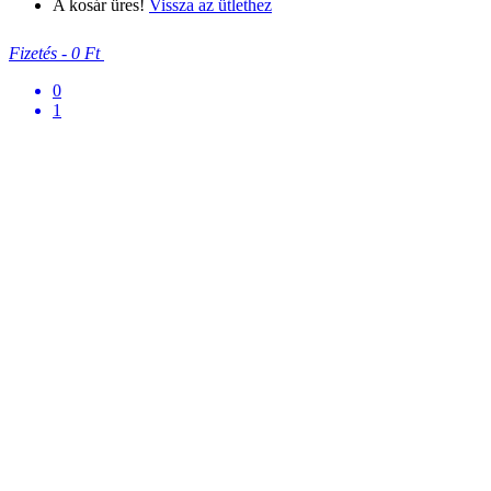
A kosár üres!
Vissza az ütlethez
Fizetés
-
0 Ft
0
1