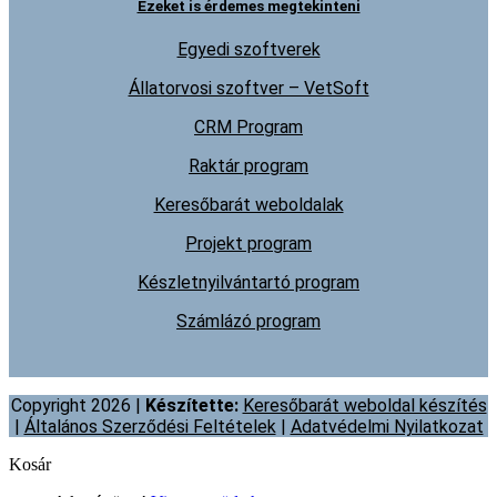
Ezeket is érdemes megtekinteni
Egyedi szoftverek
Állatorvosi szoftver – VetSoft
CRM Program
Raktár program
Keresőbarát weboldalak
Projekt program
Készletnyilvántartó program
Számlázó program
Copyright 2026 |
Készítette:
Keresőbarát weboldal készítés
|
Általános Szerződési Feltételek
|
Adatvédelmi Nyilatkozat
Kosár