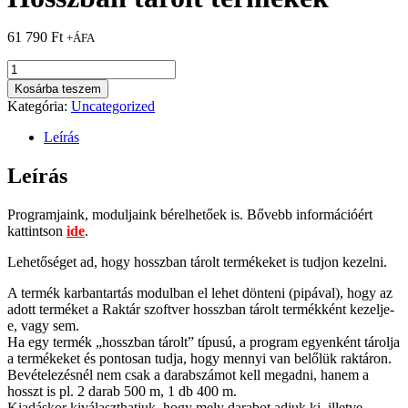
61 790
Ft
+ÁFA
Hosszban
tárolt
Kosárba teszem
termékek
Kategória:
Uncategorized
mennyiség
Leírás
Leírás
Programjaink, moduljaink bérelhetőek is. Bővebb információért
kattintson
ide
.
Lehetőséget ad, hogy hosszban tárolt termékeket is tudjon kezelni.
A termék karbantartás modulban el lehet dönteni (pipával), hogy az
adott terméket a Raktár szoftver hosszban tárolt termékként kezelje-
e, vagy sem.
Ha egy termék „hosszban tárolt” típusú, a program egyenként tárolja
a termékeket és pontosan tudja, hogy mennyi van belőlük raktáron.
Bevételezésnél nem csak a darabszámot kell megadni, hanem a
hosszt is pl. 2 darab 500 m, 1 db 400 m.
Kiadáskor kiválaszthatjuk, hogy mely darabot adjuk ki, illetve