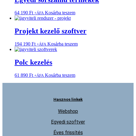
64 190
Ft
Kosárba teszem
+ÁFA
Projekt kezelő szoftver
194 190
Ft
Kosárba teszem
+ÁFA
Polc kezelés
61 890
Ft
Kosárba teszem
+ÁFA
Hasznos linkek
Webshop
Egyedi szoftver
Éves frissítés