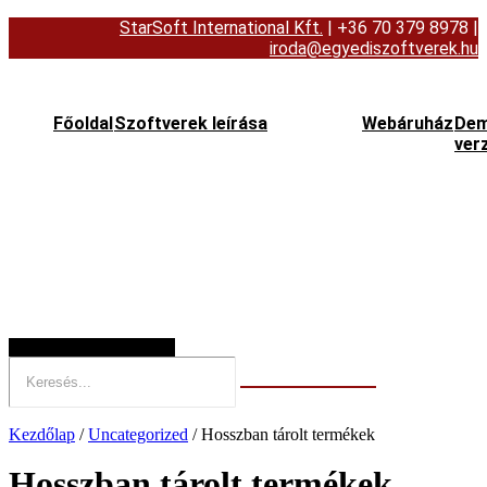
StarSoft International Kft.
| +36 70 379 8978
|
iroda@egyediszoftverek.hu
Főoldal
Szoftverek leírása
Webáruház
De
ver
Hamburger Toggle Menu
Kezdőlap
/
Uncategorized
/ Hosszban tárolt termékek
Hosszban tárolt termékek