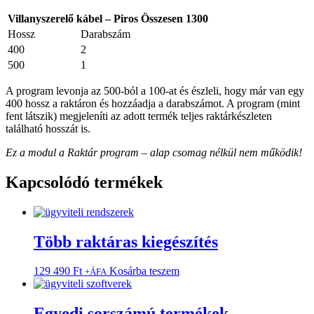
Villanyszerelő kábel – Piros Összesen 1300
Hossz
Darabszám
400
2
500
1
A program levonja az 500-ból a 100-at és észleli, hogy már van egy
400 hossz a raktáron és hozzáadja a darabszámot. A program (mint
fent látszik) megjeleníti az adott termék teljes raktárkészleten
található hosszát is.
Ez a modul a Raktár program – alap csomag nélkül nem működik!
Kapcsolódó termékek
Több raktáras kiegészítés
129 490
Ft
Kosárba teszem
+ÁFA
Egyedi sorszámú termékek