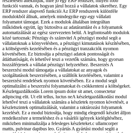
részletesen áttekintjük, mire jó egy ERP rendszer, milyen főbb
funkciói vannak, és hogyan járul hozzá a vállalatok sikeréhez. Egy
ERP rendszer alapvető funkciói Az ERP rendszerek különféle
modulokból állnak, amelyek mindegyike egy-egy vállalati
folyamatot támogat. Ezek a modulok általában integráltan
működnek együtt, így biztosítva az adatáramlást és a folyamatok
automatizálását az egész szervezeten belül. A legfontosabb modulok
közé tartoznak: Pénzügy és számvitel A pénzügyi modul segít a
vállalatoknak a könyvelésben, a pénzügyi kimutatások készítésében,
a költségvetés kezelésében és a pénzügyi tranzakciók nyomon
követésében. Ez biztosítja a pénzügyi adatok pontosságát és
átláthatóságát, és lehetővé teszi a vezetők számára, hogy gyorsan
hozzáférjenek a vállalat pénzügyi helyzetéhez. Beszerzés A
beszerzési modul támogatja a vállalatokat az anyagok és
szolgáltatások beszerzésében, a szállítók kezelésében, valamint a
beszerzési rendelések nyomon követésében. Ez a modul segít
optimalizálni a beszerzési folyamatokat és csökkenteni a költségeket.
Készletgazdálkodás Lorem ipsum dolor sit amet, consectetur
adipiscing elit. Ut elit tellus, luctus neA készletgazdálkodási modul
lehetővé teszi a vállalatok számára a készletek nyomon követését, a
készletszintek optimalizálását, valamint a raktározási folyamatok
kezelését. Ez a modul biztosítja, hogy mindig elegendő készlet álljon
rendelkezésre a termeléshez és a vásárlói igények kielégítéséhez,
miközben minimalizálja a felesleges készleteket.c ullamcorper
mattis, pulvinar dapibus leo. Gyártás A gyártási modul segíti a