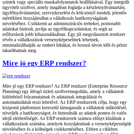
szintek vagy speciális munkafolyamatok beállításával. Egy integrált
ügyviteli szoftver, amely magában foglalja a készletnyilvántartást,
ügyfélnyilvántartást, szervizkezelést és kölcsönző modult, jelentős
mértékben hozzájárulhat a vállalkozás hatékonyságának
növeléséhez. Csökkenti az adminisztrációs terheket, pontosabb
adatokat biztosít, javítja az ügyfélkapcsolatokat, és segít az
erőforrások jobb kihasználásában. Egy jól megválasztott rendszer
révén a vállalkozások versenyképesebbek lehetnek,
minimalizálhatják az emberi hibákat, és hosszú távon időt és pénzt
takaríthatnak meg.
Mire jó egy ERP rendszer?
Mire jó egy ERP rendszer? Az ERP rendszer (Enterprise Resource
Planning) egy átfogó üzleti szoftvermegoldás, amely a vállalatok
különböző folyamatainak és adatainak integrálását és
automatizálását teszi lehetővé. Az ERP rendszerek célja, hogy egy
központi platformon keresztül támogassák a vállalatok működését,
növeljék a hatékonyságot, és biztosítsák az adatok pontos és valós
idejű elérhetőségét. Az ERP rendszerek számos előnyt kínálnak a
vállalkozások számára, amelyek hozzájárulnak a versenyképességük
növeléséhez és a költségek csökkentéséhez. Ebben a cikkben