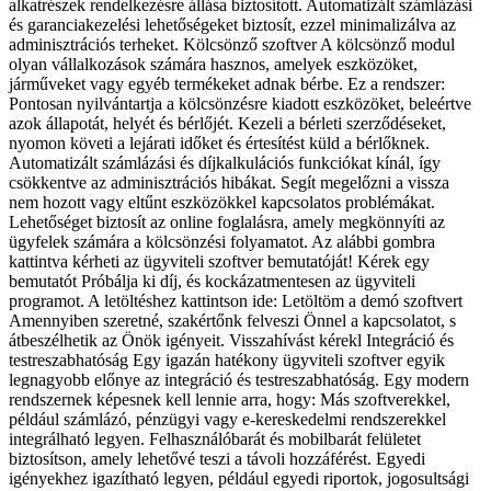
alkatrészek rendelkezésre állása biztosított. Automatizált számlázási
és garanciakezelési lehetőségeket biztosít, ezzel minimalizálva az
adminisztrációs terheket. Kölcsönző szoftver A kölcsönző modul
olyan vállalkozások számára hasznos, amelyek eszközöket,
járműveket vagy egyéb termékeket adnak bérbe. Ez a rendszer:
Pontosan nyilvántartja a kölcsönzésre kiadott eszközöket, beleértve
azok állapotát, helyét és bérlőjét. Kezeli a bérleti szerződéseket,
nyomon követi a lejárati időket és értesítést küld a bérlőknek.
Automatizált számlázási és díjkalkulációs funkciókat kínál, így
csökkentve az adminisztrációs hibákat. Segít megelőzni a vissza
nem hozott vagy eltűnt eszközökkel kapcsolatos problémákat.
Lehetőséget biztosít az online foglalásra, amely megkönnyíti az
ügyfelek számára a kölcsönzési folyamatot. Az alábbi gombra
kattintva kérheti az ügyviteli szoftver bemutatóját! Kérek egy
bemutatót Próbálja ki díj, és kockázatmentesen az ügyviteli
programot. A letöltéshez kattintson ide: Letöltöm a demó szoftvert
Amennyiben szeretné, szakértőnk felveszi Önnel a kapcsolatot, s
átbeszélhetik az Önök igényeit. Visszahívást kérekl Integráció és
testreszabhatóság Egy igazán hatékony ügyviteli szoftver egyik
legnagyobb előnye az integráció és testreszabhatóság. Egy modern
rendszernek képesnek kell lennie arra, hogy: Más szoftverekkel,
például számlázó, pénzügyi vagy e-kereskedelmi rendszerekkel
integrálható legyen. Felhasználóbarát és mobilbarát felületet
biztosítson, amely lehetővé teszi a távoli hozzáférést. Egyedi
igényekhez igazítható legyen, például egyedi riportok, jogosultsági