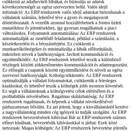
csökkenti az adatbeviteli hibákat, és biztosítja az adatok
következetességét az egész szervezeten belül. Valós idejű
információ: Az ERP rendszerek valós idejű adatokat biztosítanak a
vállalatok számára, lehetővé téve a gyors és megalapozott
döntéshozatalt. A vezetők azonnal hozzáférhetnek a fontos üzleti
mutatókhoz és jelentésekhez, így gyorsan reagálhatnak a piaci
változásokra. Folyamatok automatizálása: Az ERP rendszerek
automatizálják az ismétlődő feladatokat, például a számlázást, a
készletkezelést és a bérszámfejtést. Ez csökkenti a
munkaerőköltségeket és minimalizálja a hibák előfordulását,
miközben növeli a hatékonyságot. Javított kommunikáció és
együttműködés: Az ERP rendszerek lehetővé teszik a különböző
részlegek közötti zökkenőmentes kommunikációt és adatmegosztást.
Ez elősegíti a csapatok közötti együttműködést és növeli az egész
szervezet hatékonyságát. Költségcsökkentés: Az ERP rendszerek
optimalizálják a vállalati folyamatokat, csökkentik a felesleges
kiadásokat, és lehetővé teszik a költségek jobb nyomon követését.
Ez segít a vállalatoknak a költségvetési célok elérésében és a
profitabilitás növelésében. Rugalmas skálázhatóság: Az ERP
rendszerek rugalmasak, és képesek a vállalat növekedésével
párhuzamosan bővülni. Ez azt jelenti, hogy a kisvállalatoktól kezdve
a nagyvállalatokig minden cég igényeit ki tudják szolgálni. Az ERP
rendszerek bevezetésének kihívásai Bár az ERP rendszerek számos
előnyt kínálnak, bevezetésük kihívásokkal is járhat. Ezek közé
tartoznak: Magas költségek: Az ERP rendszerek bevezetése jelentős