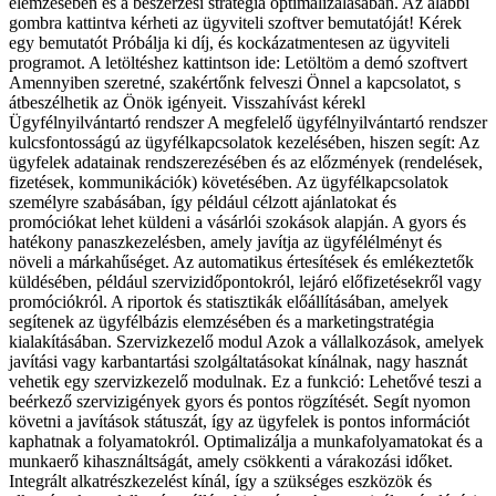
elemzésében és a beszerzési stratégia optimalizálásában. Az alábbi
gombra kattintva kérheti az ügyviteli szoftver bemutatóját! Kérek
egy bemutatót Próbálja ki díj, és kockázatmentesen az ügyviteli
programot. A letöltéshez kattintson ide: Letöltöm a demó szoftvert
Amennyiben szeretné, szakértőnk felveszi Önnel a kapcsolatot, s
átbeszélhetik az Önök igényeit. Visszahívást kérekl
Ügyfélnyilvántartó rendszer A megfelelő ügyfélnyilvántartó rendszer
kulcsfontosságú az ügyfélkapcsolatok kezelésében, hiszen segít: Az
ügyfelek adatainak rendszerezésében és az előzmények (rendelések,
fizetések, kommunikációk) követésében. Az ügyfélkapcsolatok
személyre szabásában, így például célzott ajánlatokat és
promóciókat lehet küldeni a vásárlói szokások alapján. A gyors és
hatékony panaszkezelésben, amely javítja az ügyfélélményt és
növeli a márkahűséget. Az automatikus értesítések és emlékeztetők
küldésében, például szervizidőpontokról, lejáró előfizetésekről vagy
promóciókról. A riportok és statisztikák előállításában, amelyek
segítenek az ügyfélbázis elemzésében és a marketingstratégia
kialakításában. Szervizkezelő modul Azok a vállalkozások, amelyek
javítási vagy karbantartási szolgáltatásokat kínálnak, nagy hasznát
vehetik egy szervizkezelő modulnak. Ez a funkció: Lehetővé teszi a
beérkező szervizigények gyors és pontos rögzítését. Segít nyomon
követni a javítások státuszát, így az ügyfelek is pontos információt
kaphatnak a folyamatokról. Optimalizálja a munkafolyamatokat és a
munkaerő kihasználtságát, amely csökkenti a várakozási időket.
Integrált alkatrészkezelést kínál, így a szükséges eszközök és