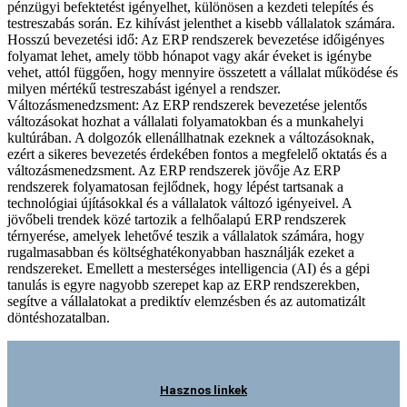
pénzügyi befektetést igényelhet, különösen a kezdeti telepítés és
testreszabás során. Ez kihívást jelenthet a kisebb vállalatok számára.
Hosszú bevezetési idő: Az ERP rendszerek bevezetése időigényes
folyamat lehet, amely több hónapot vagy akár éveket is igénybe
vehet, attól függően, hogy mennyire összetett a vállalat működése és
milyen mértékű testreszabást igényel a rendszer.
Változásmenedzsment: Az ERP rendszerek bevezetése jelentős
változásokat hozhat a vállalati folyamatokban és a munkahelyi
kultúrában. A dolgozók ellenállhatnak ezeknek a változásoknak,
ezért a sikeres bevezetés érdekében fontos a megfelelő oktatás és a
változásmenedzsment. Az ERP rendszerek jövője Az ERP
rendszerek folyamatosan fejlődnek, hogy lépést tartsanak a
technológiai újításokkal és a vállalatok változó igényeivel. A
jövőbeli trendek közé tartozik a felhőalapú ERP rendszerek
térnyerése, amelyek lehetővé teszik a vállalatok számára, hogy
rugalmasabban és költséghatékonyabban használják ezeket a
rendszereket. Emellett a mesterséges intelligencia (AI) és a gépi
tanulás is egyre nagyobb szerepet kap az ERP rendszerekben,
segítve a vállalatokat a prediktív elemzésben és az automatizált
döntéshozatalban.
Hasznos linkek