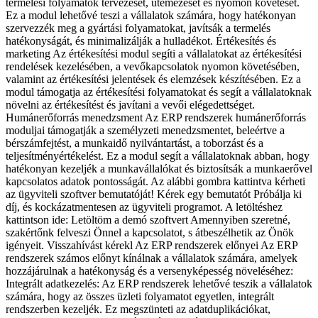
termelési folyamatok tervezését, ütemezését és nyomon követését.
Ez a modul lehetővé teszi a vállalatok számára, hogy hatékonyan
szervezzék meg a gyártási folyamatokat, javítsák a termelés
hatékonyságát, és minimalizálják a hulladékot. Értékesítés és
marketing Az értékesítési modul segíti a vállalatokat az értékesítési
rendelések kezelésében, a vevőkapcsolatok nyomon követésében,
valamint az értékesítési jelentések és elemzések készítésében. Ez a
modul támogatja az értékesítési folyamatokat és segít a vállalatoknak
növelni az értékesítést és javítani a vevői elégedettséget.
Humánerőforrás menedzsment Az ERP rendszerek humánerőforrás
moduljai támogatják a személyzeti menedzsmentet, beleértve a
bérszámfejtést, a munkaidő nyilvántartást, a toborzást és a
teljesítményértékelést. Ez a modul segít a vállalatoknak abban, hogy
hatékonyan kezeljék a munkavállalókat és biztosítsák a munkaerővel
kapcsolatos adatok pontosságát. Az alábbi gombra kattintva kérheti
az ügyviteli szoftver bemutatóját! Kérek egy bemutatót Próbálja ki
díj, és kockázatmentesen az ügyviteli programot. A letöltéshez
kattintson ide: Letöltöm a demó szoftvert Amennyiben szeretné,
szakértőnk felveszi Önnel a kapcsolatot, s átbeszélhetik az Önök
igényeit. Visszahívást kérekl Az ERP rendszerek előnyei Az ERP
rendszerek számos előnyt kínálnak a vállalatok számára, amelyek
hozzájárulnak a hatékonyság és a versenyképesség növeléséhez:
Integrált adatkezelés: Az ERP rendszerek lehetővé teszik a vállalatok
számára, hogy az összes üzleti folyamatot egyetlen, integrált
rendszerben kezeljék. Ez megszünteti az adatduplikációkat,