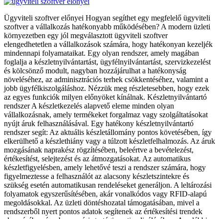
Ügyviteli szoftver előnyei Hogyan segíthet egy megfelelő ügyviteli
szoftver a vállalkozás hatékonyabb működésében? A modern üzleti
környezetben egy jól megválasztott ügyviteli szoftver
elengedhetetlen a vállalkozások számára, hogy hatékonyan kezeljék
mindennapi folyamataikat. Egy olyan rendszer, amely magában
foglalja a készletnyilvántartást, ügyfélnyilvántartást, szervizkezelést
és kölcsönző modult, nagyban hozzájárulhat a hatékonyság
növeléséhez, az adminisztrációs terhek csökkentéséhez, valamint a
jobb ügyfélkiszolgáláshoz. Nézzük meg részletesebben, hogy ezek
az egyes funkciók milyen előnyöket kínálnak. Készletnyilvántartó
rendszer A készletkezelés alapvető eleme minden olyan
vállalkozásnak, amely termékeket forgalmaz vagy szolgáltatásokat
nyújt áruk felhasználásával. Egy hatékony készletnyilvántartó
rendszer segít: Az aktuális készletállomány pontos követésében, így
elkerülhető a készlethiány vagy a túlzott készletfelhalmozás. Az áruk
mozgásának naprakész rögzítésében, beleértve a bevételezést,
értékesítést, selejtezést és az átmozgatásokat. Az automatikus
készletfigyelésben, amely lehetővé teszi a rendszer számára, hogy
figyelmeztesse a felhasználót az alacsony készletszintekre és
szükség esetén automatikusan rendeléseket generáljon. A leltározási
folyamatok egyszerűsítésében, akár vonalkódos vagy RFID-alapú
megoldásokkal. Az üzleti döntéshozatal támogatásában, mivel a
rendszerből nyert pontos adatok segítenek az értékesítési trendek