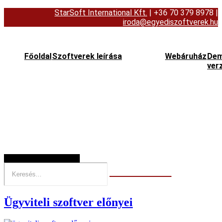
StarSoft International Kft.
| +36 70 379 8978
|
iroda@egyediszoftverek.hu
Főoldal
Szoftverek leírása
Webáruház
De
ver
Hamburger Toggle Menu
Ügyviteli szoftver előnyei