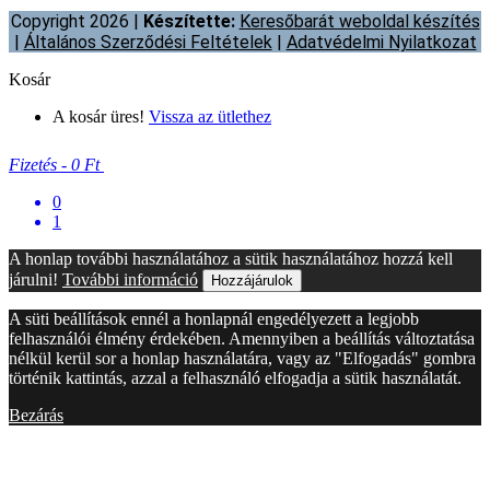
Copyright 2026 |
Készítette:
Keresőbarát weboldal készítés
|
Általános Szerződési Feltételek
|
Adatvédelmi Nyilatkozat
Kosár
A kosár üres!
Vissza az ütlethez
Fizetés
-
0 Ft
0
1
A honlap további használatához a sütik használatához hozzá kell
járulni!
További információ
Hozzájárulok
A süti beállítások ennél a honlapnál engedélyezett a legjobb
felhasználói élmény érdekében. Amennyiben a beállítás változtatása
nélkül kerül sor a honlap használatára, vagy az "Elfogadás" gombra
történik kattintás, azzal a felhasználó elfogadja a sütik használatát.
Bezárás