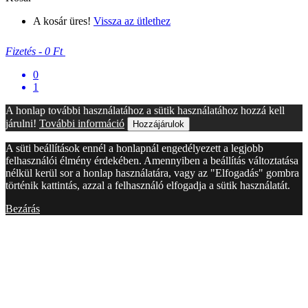
A kosár üres!
Vissza az ütlethez
Fizetés
-
0 Ft
0
1
A honlap további használatához a sütik használatához hozzá kell
járulni!
További információ
Hozzájárulok
A süti beállítások ennél a honlapnál engedélyezett a legjobb
felhasználói élmény érdekében. Amennyiben a beállítás változtatása
nélkül kerül sor a honlap használatára, vagy az "Elfogadás" gombra
történik kattintás, azzal a felhasználó elfogadja a sütik használatát.
Bezárás