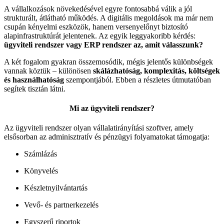
A vállalkozások növekedésével egyre fontosabbá válik a jól
strukturált, átlátható működés. A digitális megoldások ma már nem
csupán kényelmi eszközök, hanem versenyelőnyt biztosító
alapinfrastruktúrát jelentenek. Az egyik leggyakoribb kérdés:
ügyviteli rendszer vagy ERP rendszer az, amit válasszunk?
A két fogalom gyakran összemosódik, mégis jelentős különbségek
vannak köztük – különösen
skálázhatóság, komplexitás, költségek
és használhatóság
szempontjából. Ebben a részletes útmutatóban
segítek tisztán látni.
Mi az ügyviteli rendszer?
Az ügyviteli rendszer olyan vállalatirányítási szoftver, amely
elsősorban az adminisztratív és pénzügyi folyamatokat támogatja:
Számlázás
Könyvelés
Készletnyilvántartás
Vevő- és partnerkezelés
Egyszerű riportok