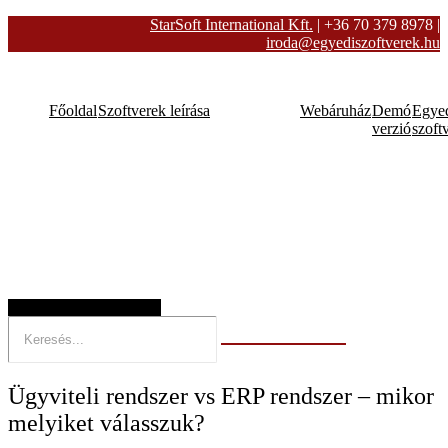
StarSoft International Kft.
| +36 70 379 8978
|
iroda@egyediszoftverek.hu
Főoldal
Szoftverek leírása
Webáruház
Demó
Egye
verzió
szoft
Hamburger Toggle Menu
Ügyviteli rendszer vs ERP rendszer – mikor
melyiket válasszuk?