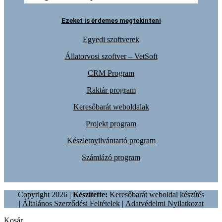
Ezeket is érdemes megtekinteni
Egyedi szoftverek
Állatorvosi szoftver – VetSoft
CRM Program
Raktár program
Keresőbarát weboldalak
Projekt program
Készletnyilvántartó program
Számlázó program
Copyright 2026 |
Készítette:
Keresőbarát weboldal készítés
|
Általános Szerződési Feltételek
|
Adatvédelmi Nyilatkozat
Kosár