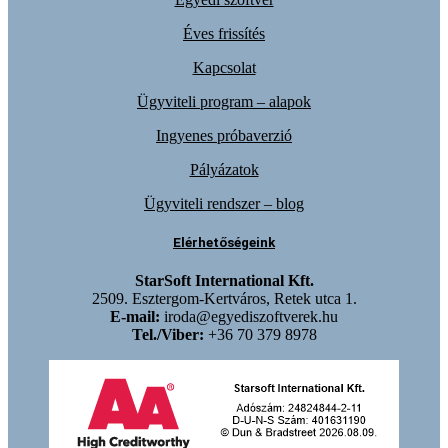
Éves frissítés
Kapcsolat
Ügyviteli program – alapok
Ingyenes próbaverzió
Pályázatok
Ügyviteli rendszer – blog
Elérhetőségeink
StarSoft International Kft.
2509. Esztergom-Kertváros, Retek utca 1.
E-mail:
iroda@egyediszoftverek.hu
Tel./Viber:
+36 70 379 8978