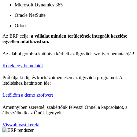
Microsoft Dynamics 365
Oracle NetSuite
Odoo
Az ERP célja:
a vállalat minden területének integrált kezelése
egyetlen adatbázisban.
Az alábbi gombra kattintva kérheti az ügyviteli szoftver bemutatóját!
Kérek egy bemutatót
Próbálja ki díj, és kockázatmentesen az ügyviteli programot. A
letöltéshez kattintson ide:
Letöltöm a demó szoftvert
Amennyiben szeretné, szakértőnk felveszi Önnel a kapcsolatot, s
átbeszélhetik az Önök igényeit.
Visszahívást kérekl