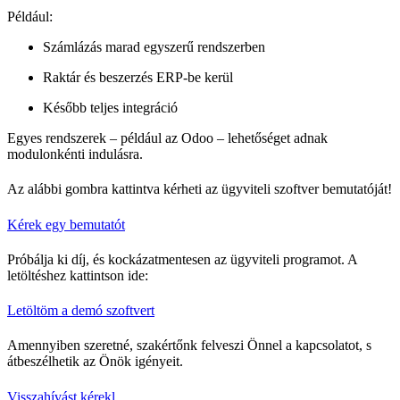
Például:
Számlázás marad egyszerű rendszerben
Raktár és beszerzés ERP-be kerül
Később teljes integráció
Egyes rendszerek – például az
Odoo
– lehetőséget adnak
modulonkénti indulásra.
Az alábbi gombra kattintva kérheti az ügyviteli szoftver bemutatóját!
Kérek egy bemutatót
Próbálja ki díj, és kockázatmentesen az ügyviteli programot. A
letöltéshez kattintson ide:
Letöltöm a demó szoftvert
Amennyiben szeretné, szakértőnk felveszi Önnel a kapcsolatot, s
átbeszélhetik az Önök igényeit.
Visszahívást kérekl