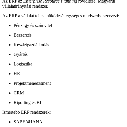
Az ERP az
Enterprise Resource Planning
rövidítése. Magyarul
vállalatirányítási rendszer.
Az ERP a vállalat teljes működését egységes rendszerbe szervezi:
Pénzügy és számvitel
Beszerzés
Készletgazdálkodás
Gyártás
Logisztika
HR
Projektmenedzsment
CRM
Riporting és BI
Ismertebb ERP rendszerek:
SAP S/4HANA