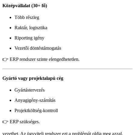
Középvállalat (30+ fő)
Több részleg
Raktár, logisztika
Riporting igény
Vezetői döntéstámogatás
👉 ERP rendszer szinte elengedhetetlen.
Gyártó vagy projektalapú cég
Gyártástervezés
Anyagigény-számítás
Projektköltség-kontroll
👉 ERP szükséges.
vezethet. Az ügyviteli rendszer ezt a problémát oldja meg azzal,