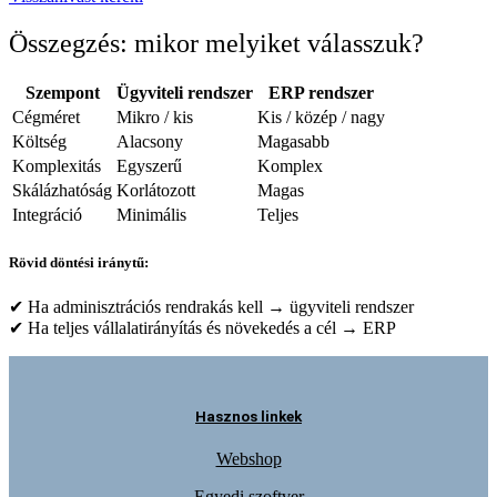
Összegzés: mikor melyiket válasszuk?
Szempont
Ügyviteli rendszer
ERP rendszer
Cégméret
Mikro / kis
Kis / közép / nagy
Költség
Alacsony
Magasabb
Komplexitás
Egyszerű
Komplex
Skálázhatóság
Korlátozott
Magas
Integráció
Minimális
Teljes
Rövid döntési iránytű:
✔ Ha adminisztrációs rendrakás kell → ügyviteli rendszer
✔ Ha teljes vállalatirányítás és növekedés a cél → ERP
Hasznos linkek
Webshop
Egyedi szoftver